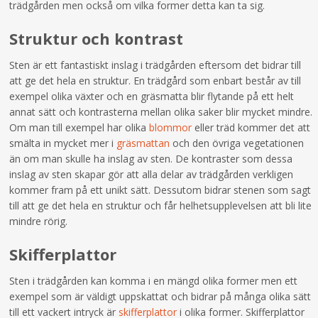
trädgården men också om vilka former detta kan ta sig.
Struktur och kontrast
Sten är ett fantastiskt inslag i trädgården eftersom det bidrar till
att ge det hela en struktur. En trädgård som enbart består av till
exempel olika växter och en gräsmatta blir flytande på ett helt
annat sätt och kontrasterna mellan olika saker blir mycket mindre.
Om man till exempel har olika
blommor
eller träd kommer det att
smälta in mycket mer i
gräsmattan
och den övriga vegetationen
än om man skulle ha inslag av sten. De kontraster som dessa
inslag av sten skapar gör att alla delar av trädgården verkligen
kommer fram på ett unikt sätt. Dessutom bidrar stenen som sagt
till att ge det hela en struktur och får helhetsupplevelsen att bli lite
mindre rörig.
Skifferplattor
Sten i trädgården kan komma i en mängd olika former men ett
exempel som är väldigt uppskattat och bidrar på många olika sätt
till ett vackert intryck är
skifferplattor
i olika former. Skifferplattor