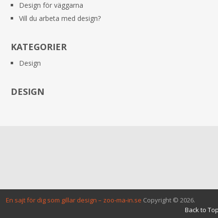
Design för väggarna
Vill du arbeta med design?
KATEGORIER
Design
DESIGN
En sajt för dig som gillar design – zoo-ma-in.se
Copyright © 2026.
Back to Top