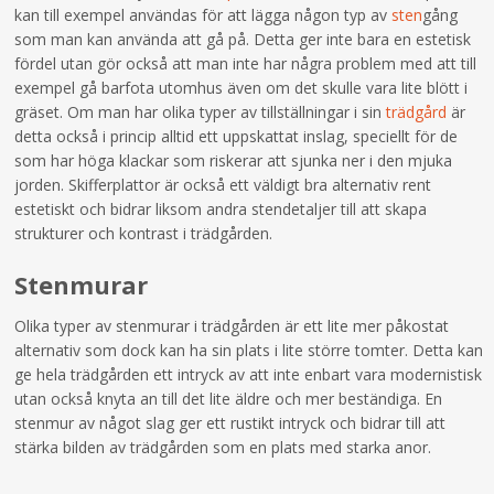
kan till exempel användas för att lägga någon typ av
sten
gång
som man kan använda att gå på. Detta ger inte bara en estetisk
fördel utan gör också att man inte har några problem med att till
exempel gå barfota utomhus även om det skulle vara lite blött i
gräset. Om man har olika typer av tillställningar i sin
trädgård
är
detta också i princip alltid ett uppskattat inslag, speciellt för de
som har höga klackar som riskerar att sjunka ner i den mjuka
jorden. Skifferplattor är också ett väldigt bra alternativ rent
estetiskt och bidrar liksom andra stendetaljer till att skapa
strukturer och kontrast i trädgården.
Stenmurar
Olika typer av stenmurar i trädgården är ett lite mer påkostat
alternativ som dock kan ha sin plats i lite större tomter. Detta kan
ge hela trädgården ett intryck av att inte enbart vara modernistisk
utan också knyta an till det lite äldre och mer beständiga. En
stenmur av något slag ger ett rustikt intryck och bidrar till att
stärka bilden av trädgården som en plats med starka anor.