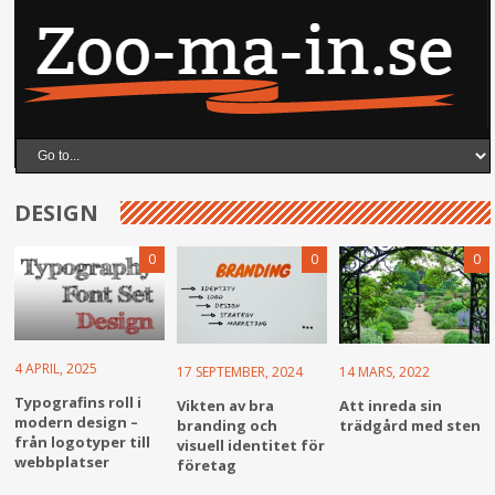
DESIGN
0
0
0
4 APRIL, 2025
17 SEPTEMBER, 2024
14 MARS, 2022
Typografins roll i
Vikten av bra
Att inreda sin
modern design –
branding och
trädgård med sten
från logotyper till
visuell identitet för
webbplatser
företag