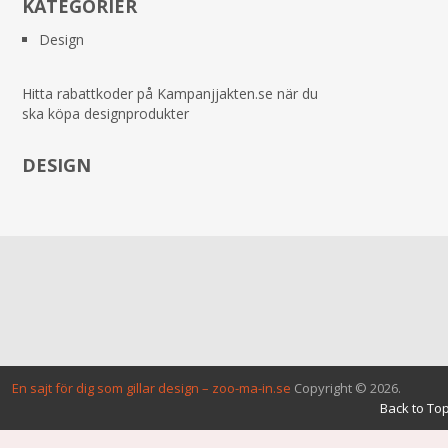
KATEGORIER
Design
Hitta rabattkoder på
Kampanjjakten.se
när du
ska köpa designprodukter
DESIGN
En sajt för dig som gillar design – zoo-ma-in.se
Copyright © 2026.
Back to Top