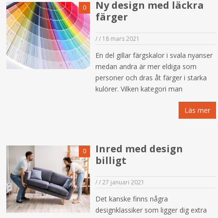
Ny design med läckra
0
färger
/
/
18 mars 2021
En del gillar färgskalor i svala nyanser
medan andra är mer eldiga som
personer och dras åt färger i starka
kulörer. Vilken kategori man
Läs mer
Inred med design
0
billigt
/
/
27 januari 2021
Det kanske finns några
designklassiker som ligger dig extra