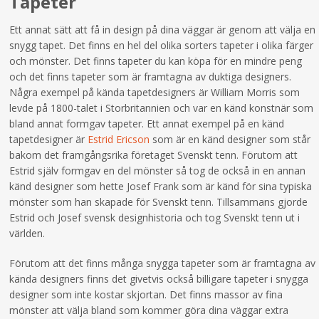
Tapeter
Ett annat sätt att få in design på dina väggar är genom att välja en
snygg tapet. Det finns en hel del olika sorters tapeter i olika färger
och mönster. Det finns tapeter du kan köpa för en mindre peng
och det finns tapeter som är framtagna av duktiga designers.
Några exempel på kända tapetdesigners är William Morris som
levde på 1800-talet i Storbritannien och var en känd konstnär som
bland annat formgav tapeter. Ett annat exempel på en känd
tapetdesigner är
Estrid Ericson
som är en känd designer som står
bakom det framgångsrika företaget Svenskt tenn. Förutom att
Estrid själv formgav en del mönster så tog de också in en annan
känd designer som hette Josef Frank som är känd för sina typiska
mönster som han skapade för Svenskt tenn. Tillsammans gjorde
Estrid och Josef svensk designhistoria och tog Svenskt tenn ut i
världen.
Förutom att det finns många snygga tapeter som är framtagna av
kända designers finns det givetvis också billigare tapeter i snygga
designer som inte kostar skjortan. Det finns massor av fina
mönster att välja bland som kommer göra dina väggar extra