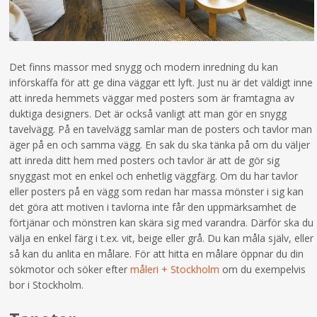
Det finns massor med snygg och modern inredning du kan
införskaffa för att ge dina väggar ett lyft. Just nu är det väldigt inne
att inreda hemmets väggar med posters som är framtagna av
duktiga designers. Det är också vanligt att man gör en snygg
tavelvägg. På en tavelvägg samlar man de posters och tavlor man
äger på en och samma vägg. En sak du ska tänka på om du väljer
att inreda ditt hem med posters och tavlor är att de gör sig
snyggast mot en enkel och enhetlig väggfärg. Om du har tavlor
eller posters på en vägg som redan har massa mönster i sig kan
det göra att motiven i tavlorna inte får den uppmärksamhet de
förtjänar och mönstren kan skära sig med varandra. Därför ska du
välja en enkel färg i t.ex. vit, beige eller grå. Du kan måla själv, eller
så kan du anlita en målare. För att hitta en målare öppnar du din
sökmotor och söker efter
måleri + Stockholm
om du exempelvis
bor i Stockholm.